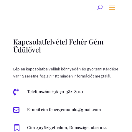
Kapcsolatfelvétel Fehér Gém
Üdülővel
Lépjen kapcsolatba velünk könnyedén és gyorsan! Kérdése
van? Szeretne foglalni? Itt minden információt megtalál.

Telefonszám +36-70-382-8010

E-mail cím fehergemudulo@gmail.com

Cím 2315 Szigethalom, Dunasziget utca 102.