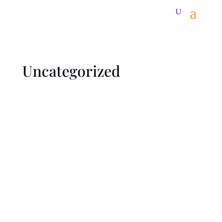
Uncategorized
Welcome to WordPress. This is your first post. Edit
or delete it, then start writing!